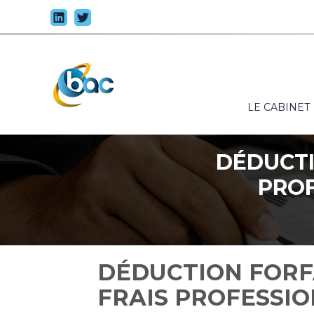
Principal
LE CABINET
Aller
au
contenu
DÉDUCTI
PROF
DÉDUCTION FORFA
FRAIS PROFESSI