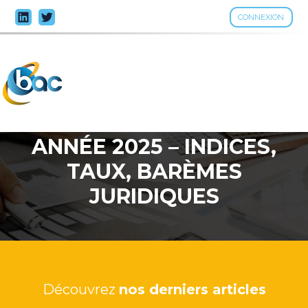
CONNEXION
Aller
au
contenu
ANNÉE 2025 – INDICES,
TAUX, BARÈMES
JURIDIQUES
Découvrez
nos derniers articles