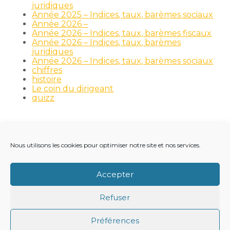
juridiques
Année 2025 – Indices, taux, barèmes sociaux
Année 2026 –
Année 2026 – Indices, taux, barèmes fiscaux
Année 2026 – Indices, taux, barèmes
juridiques
Année 2026 – Indices, taux, barèmes sociaux
chiffres
histoire
Le coin du dirigeant
quizz
Nous utilisons les cookies pour optimiser notre site et nos services.
Footer
LE CABINET
NOS MÉTIERS
NOS OUTILS
Principale
RECRUTEMENT
NOTRE ACTUALITÉ
Accepter
VIE DU CABINET
CONTACT
Refuser
Footer
PLAN DU SITE
MENTIONS LÉGALES
Préférences