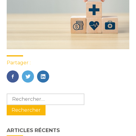
Partager :
FaceBook
Twitter
LinkedIn
Blog
Rechercher :
sidebar
ARTICLES RÉCENTS