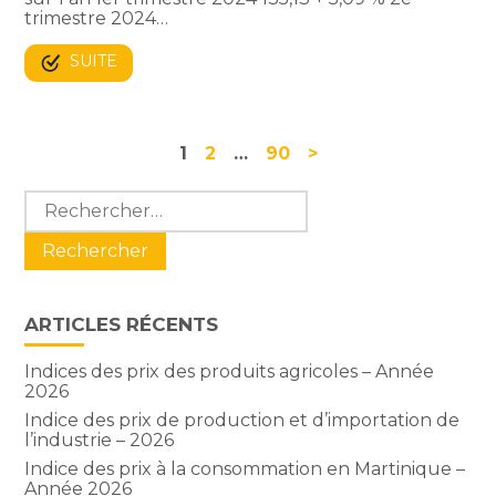
trimestre 2024…
SUITE
Navigation
1
2
…
90
>
actualités
Blog
Rechercher :
sidebar
ARTICLES RÉCENTS
Indices des prix des produits agricoles – Année
2026
Indice des prix de production et d’importation de
l’industrie – 2026
Indice des prix à la consommation en Martinique –
Année 2026