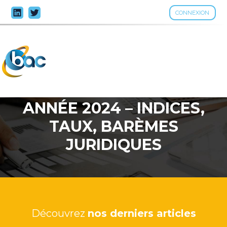
CONNEXION
Aller
au
contenu
ANNÉE 2024 – INDICES,
TAUX, BARÈMES
JURIDIQUES
Découvrez
nos derniers articles