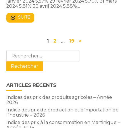
janvier 2024 5,57% 29 février 2024 5,70% 31 mars
2024 5,81% 30 avril 2024 5,88%…
SUITE
Navigation
1
2
…
19
>
actualités
Blog
Rechercher :
sidebar
ARTICLES RÉCENTS
Indices des prix des produits agricoles – Année
2026
Indice des prix de production et d’importation de
l’industrie – 2026
Indice des prix à la consommation en Martinique –
Année 2026