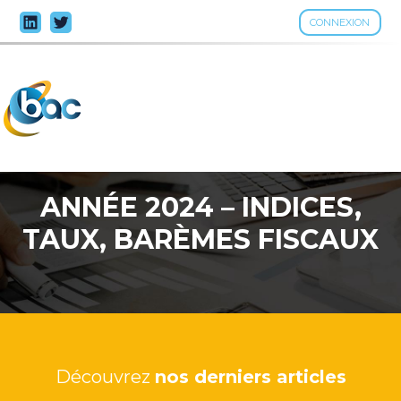
CONNEXION
Aller
au
contenu
ANNÉE 2024 – INDICES,
TAUX, BARÈMES FISCAUX
Découvrez
nos derniers articles