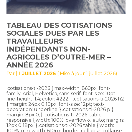
TABLEAU DES COTISATIONS
SOCIALES DUES PAR LES
TRAVAILLEURS
INDÉPENDANTS NON-
AGRICOLES D’OUTRE-MER –
ANNÉE 2026
Par
|
1 JUILLET 2026
( Mise à jour 1 juillet 2026)
.cotisations-ti-2026 { max-width: 860px; font-
family: Arial, Helvetica, sans-serif; font-size: 10pt;
line-height: 1.4; color: #222; } .cotisations-ti-2026 h2
{ margin: 24px 0 10px; font-size: 12pt; text-
decoration: underline; } .cotisations-ti-2026 p {
margin: 8px 0; } .cotisations-ti-2026 .table-
responsive { width: 100%; overflow-x: auto; margin:
12px 0 18px; } .cotisations-ti-2026 table { width:
100%; min-width: 610px; border-collapse: collapse;