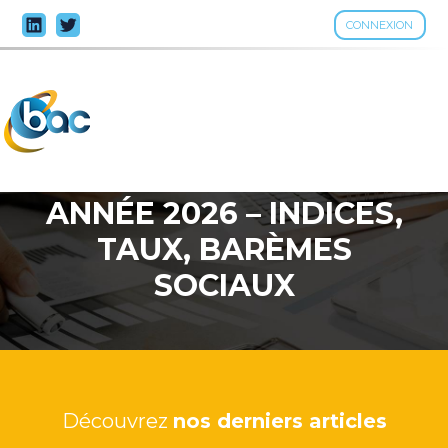
CONNEXION
Aller
au
contenu
ANNÉE 2026 – INDICES,
TAUX, BARÈMES
SOCIAUX
Découvrez
nos derniers articles