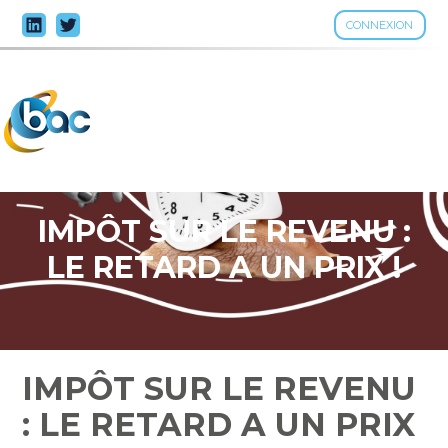
CONNEXION
Aller
au
contenu
IMPÔT SUR LE REVENU :
LE RETARD A UN PRIX !
IMPÔT SUR LE REVENU
: LE RETARD A UN PRIX