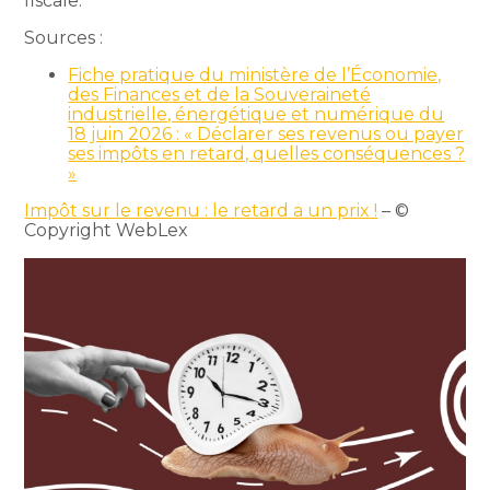
fiscale.
Sources :
Fiche pratique du ministère de l’Économie,
des Finances et de la Souveraineté
industrielle, énergétique et numérique du
18 juin 2026 : « Déclarer ses revenus ou payer
ses impôts en retard, quelles conséquences ?
»
Impôt sur le revenu : le retard a un prix !
– ©
Copyright WebLex