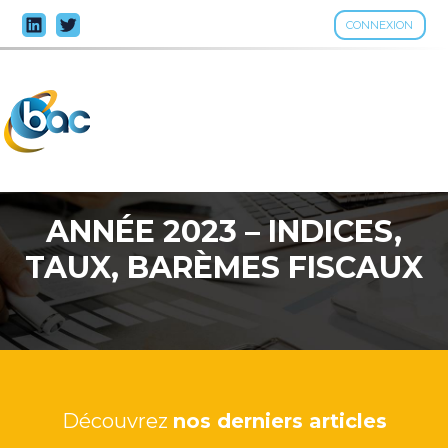
CONNEXION
Aller
au
contenu
ANNÉE 2023 – INDICES,
TAUX, BARÈMES FISCAUX
Découvrez
nos derniers articles