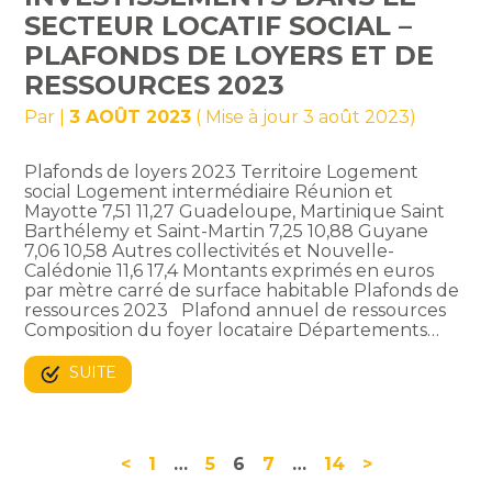
SECTEUR LOCATIF SOCIAL –
PLAFONDS DE LOYERS ET DE
RESSOURCES 2023
Par
|
3 AOÛT 2023
( Mise à jour 3 août 2023)
Plafonds de loyers 2023 Territoire Logement
social Logement intermédiaire Réunion et
Mayotte 7,51 11,27 Guadeloupe, Martinique Saint
Barthélemy et Saint-Martin 7,25 10,88 Guyane
7,06 10,58 Autres collectivités et Nouvelle-
Calédonie 11,6 17,4 Montants exprimés en euros
par mètre carré de surface habitable Plafonds de
ressources 2023 Plafond annuel de ressources
Composition du foyer locataire Départements…
SUITE
Navigation
<
1
…
5
6
7
…
14
>
actualités