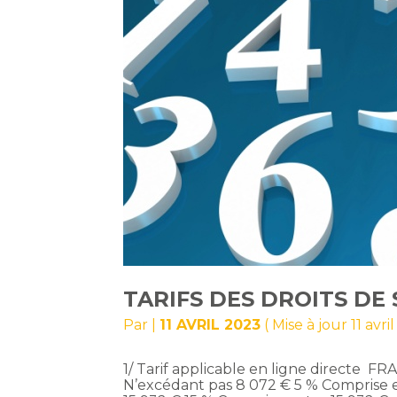
TARIFS DES DROITS DE 
Par
|
11 AVRIL 2023
( Mise à jour 11 avri
1/ Tarif applicable en ligne directe
N’excédant pas 8 072 € 5 % Comprise e