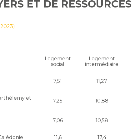
YERS ET DE RESSOURCES
t 2023)
Logement
Logement
social
intermédiaire
7,51
11,27
arthélemy et
7,25
10,88
7,06
10,58
-Calédonie
11,6
17,4