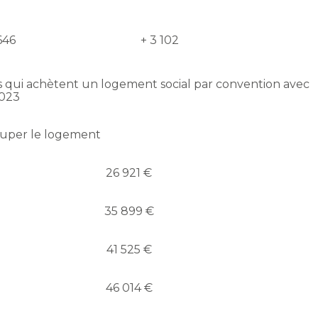
646
+ 3 102
rs qui achètent un logement social par convention avec
2023
cuper le logement
26 921 €
35 899 €
41 525 €
46 014 €