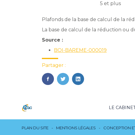
5 et plus
Plafonds de la base de calcul de la ré
La base de calcul de la réduction ou du
Source :
BOI-BAREME-000019
Partager :
FaceBook
Twitter
LinkedIn
Footer
LE CABINE
Principale
Footer
PLAN DU SITE
MENTIONS LÉGALES
CONCEPTION ET