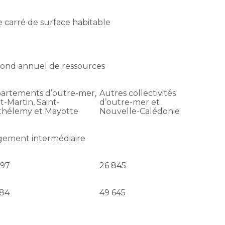
 carré de surface habitable
fond annuel de ressources
artements d’outre-mer,
Autres collectivités
t-Martin, Saint-
d’outre-mer et
thélemy et Mayotte
Nouvelle-Calédonie
gement intermédiaire
597
26 845
184
49 645