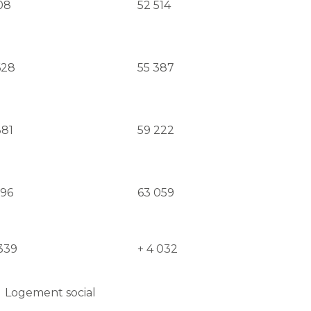
08
52 514
628
55 387
381
59 222
796
63 059
 339
+ 4 032
Logement social