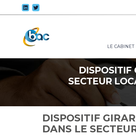
Principal
LE CABINET
Aller
au
contenu
DISPOSITIF
SECTEUR LOCA
DISPOSITIF GIRA
DANS LE SECTEUR