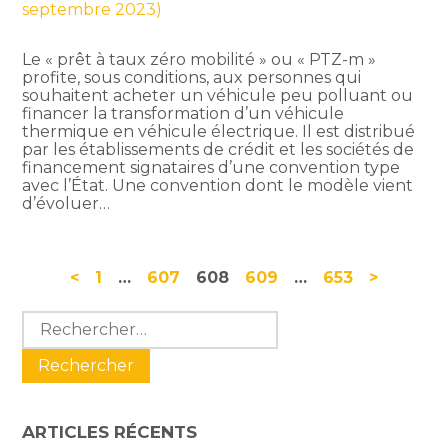
septembre 2023)
Le « prêt à taux zéro mobilité » ou « PTZ-m »
profite, sous conditions, aux personnes qui
souhaitent acheter un véhicule peu polluant ou
financer la transformation d’un véhicule
thermique en véhicule électrique. Il est distribué
par les établissements de crédit et les sociétés de
financement signataires d’une convention type
avec l’État. Une convention dont le modèle vient
d’évoluer…
Navigation
<
1
…
607
608
609
…
653
>
actualités
Blog
Rechercher :
sidebar
ARTICLES RÉCENTS