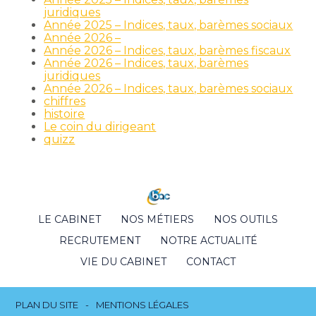
juridiques
Année 2025 – Indices, taux, barèmes sociaux
Année 2026 –
Année 2026 – Indices, taux, barèmes fiscaux
Année 2026 – Indices, taux, barèmes
juridiques
Année 2026 – Indices, taux, barèmes sociaux
chiffres
histoire
Le coin du dirigeant
quizz
Footer
LE CABINET
NOS MÉTIERS
NOS OUTILS
Principale
RECRUTEMENT
NOTRE ACTUALITÉ
VIE DU CABINET
CONTACT
Footer
PLAN DU SITE
MENTIONS LÉGALES