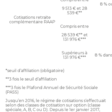
8 % ou
9 513 € et 28
539 €**
Cotisations retraite
complémentaire RAAP
Compris entre
28 539 €** et
131 976 €***
Supérieurs à
8 % dans
131 976 €***
*seuil d’affiliation (obligatoire)
**3 fois le seuil d’affiliation
***3 fois le Plafond Annuel de Sécurité Sociale
(PASS)
Jusqu’en 2016, le régime de cotisations s’effectuait
selon des classes de cotisation sur option (classe
spéciale, A, B, C ou D). Depuis le 1er janvier 2017,