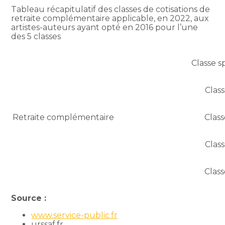
Tableau récapitulatif des classes de cotisations de
retraite complémentaire applicable, en 2022, aux
artistes-auteurs ayant opté en 2016 pour l’une
des 5 classes
Classe s
Class
Retraite complémentaire
Clas
Class
Clas
Source :
www.service-public.fr
urssaf.fr