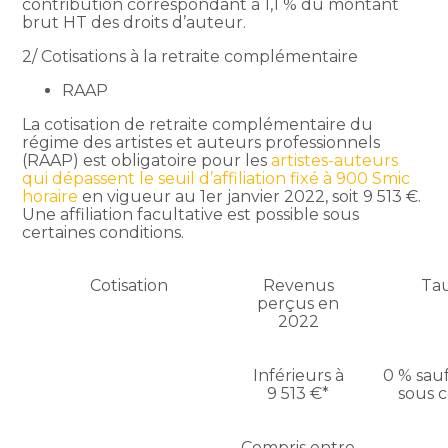
contribution correspondant à 1,1 % du montant
brut HT des droits d’auteur.
2/ Cotisations à la retraite complémentaire
RAAP
La cotisation de retraite complémentaire du
régime des artistes et auteurs professionnels
(RAAP) est obligatoire pour les
artistes-auteurs
qui dépassent le seuil d’affiliation fixé à
900 Smic
horaire
en vigueur au 1er janvier 2022, soit 9 513 €.
Une affiliation facultative est possible sous
certaines conditions.
Cotisation
Revenus
Tau
perçus en
2022
Inférieurs à
0 % sauf
9 513 €*
sous c
Compris entre