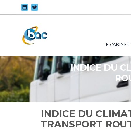
Principal
LE CABINET
Aller
au
contenu
INDICE DU C
RO
INDICE DU CLIMA
TRANSPORT ROUT