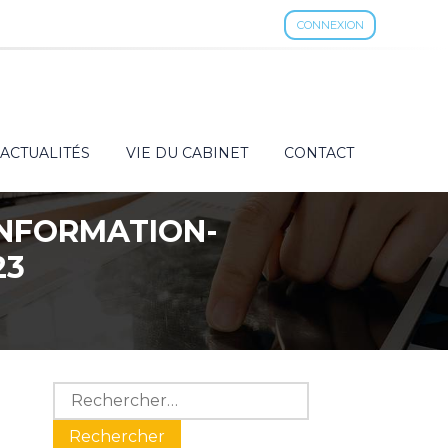
CONNEXION
ACTUALITÉS
VIE DU CABINET
CONTACT
’INFORMATION-
23
Blog
Rechercher :
sidebar