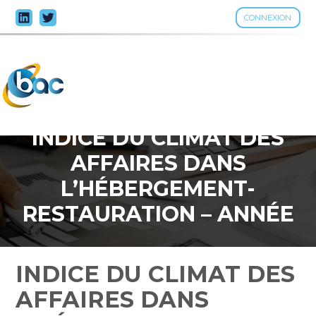
CONNEXION
Aller
au
contenu
INDICE DU CLIMAT DES
AFFAIRES DANS
L’HÉBERGEMENT-
RESTAURATION – ANNÉE
2023
INDICE DU CLIMAT DES
AFFAIRES DANS