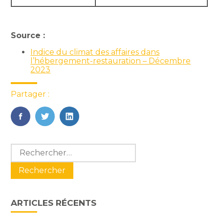
Source :
Indice du climat des affaires dans
l’hébergement-restauration – Décembre
2023
Partager :
FaceBook
Twitter
LinkedIn
Blog
Rechercher :
sidebar
ARTICLES RÉCENTS