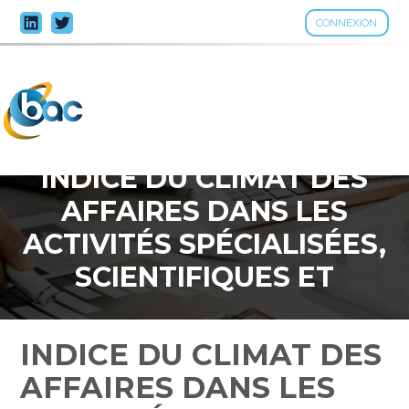
CONNEXION
Aller
au
contenu
INDICE DU CLIMAT DES
AFFAIRES DANS LES
ACTIVITÉS SPÉCIALISÉES,
SCIENTIFIQUES ET
TECHNIQUES – ANNÉE
2023
INDICE DU CLIMAT DES
AFFAIRES DANS LES