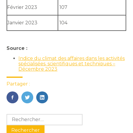
Février 2023
107
Janvier 2023
104
Source :
Indice du climat des affaires dans les activités
spécialisées, scientifiques et techniques –
Décembre 2023
Partager :
FaceBook
Twitter
LinkedIn
Blog
Rechercher :
sidebar