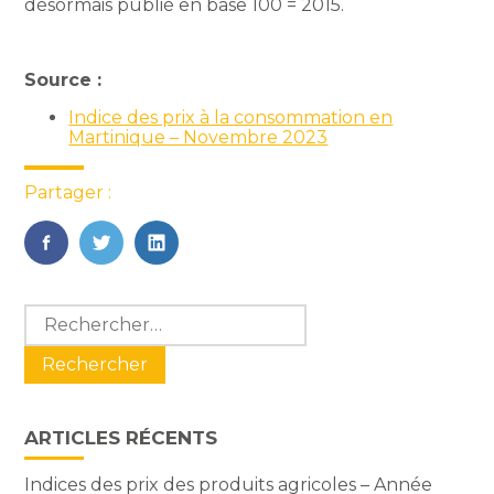
désormais publié en base 100 = 2015.
Source :
Indice des prix à la consommation en
Martinique – Novembre 2023
Partager :
FaceBook
Twitter
LinkedIn
Blog
Rechercher :
sidebar
ARTICLES RÉCENTS
Indices des prix des produits agricoles – Année