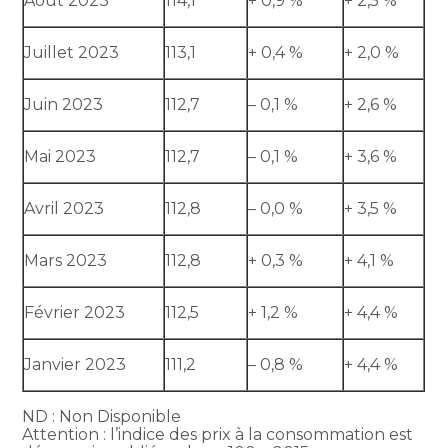
Août 2023
114,1
+ 0,9 %
+ 2,5 %
Juillet 2023
113,1
+ 0,4 %
+ 2,0 %
Juin 2023
112,7
– 0,1 %
+ 2,6 %
Mai 2023
112,7
– 0,1 %
+ 3,6 %
Avril 2023
112,8
– 0,0 %
+ 3,5 %
Mars 2023
112,8
+ 0,3 %
+ 4,1 %
Février 2023
112,5
+ 1,2 %
+ 4,4 %
Janvier 2023
111,2
– 0,8 %
+ 4,4 %
ND : Non Disponible
Attention : l’indice des prix à la consommation est