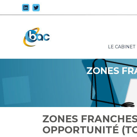
Principal
LE CABINET
Aller
au
contenu
ZONES FR
ZONES FRANCHES 
OPPORTUNITÉ (TO