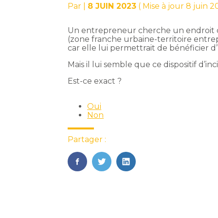
Par
|
8 JUIN 2023
( Mise à jour 8 juin 2
Un entrepreneur cherche un endroit o
(zone franche urbaine-territoire entrep
car elle lui permettrait de bénéficier 
Mais il lui semble que ce dispositif d’inc
Est-ce exact ?
Oui
Non
Partager :
FaceBook
Twitter
LinkedIn