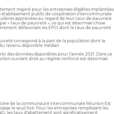
battement majoré pour les entreprises éligibles implantées
établissement public de coopération intercommunale
iculières appréciées au regard de leur taux de pauvreté.
e par « taux de pauvreté », ce qui est désormais chose
ièrement défavorisés les EPCI dont le taux de pauvreté
uvreté correspond à la part de la population dont le
 du revenu disponible médian.
rtir des données disponibles pour l’année 2021. Dans ce
union ouvrant droit au régime renforcé est désormais
itoire de la communauté intercommunale Réunion Est
sse le seuil fixé. Pour les entreprises remplissant les
FANG, les taux d’abattement sont significativement