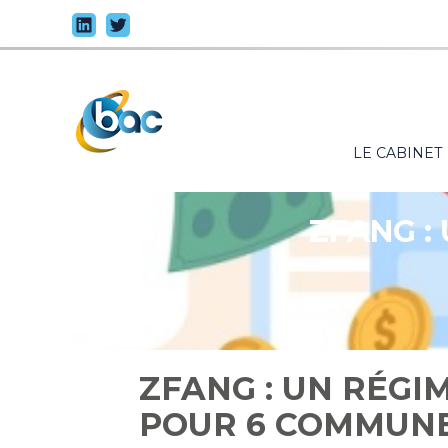
Principal
LE CABINET
Aller
au
contenu
ZFANG :
ZFANG : UN RÉGI
POUR 6 COMMUNE