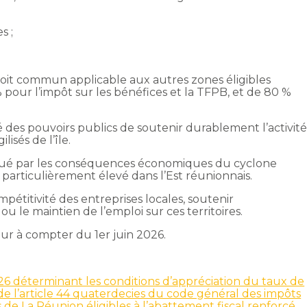
s ;
roit commun applicable aux autres zones éligibles
pour l’impôt sur les bénéfices et la TFPB, et de 80 %
té des pouvoirs publics de soutenir durablement l’activit
lisés de l’île.
rqué par les conséquences économiques du cyclone
particulièrement élevé dans l’Est réunionnais.
ompétitivité des entreprises locales, soutenir
 ou le maintien de l’emploi sur ces territoires.
ur à compter du 1er juin 2026.
6 déterminant les conditions d’appréciation du taux de
e l’article 44 quaterdecies du code général des impôts
 de La Réunion éligibles à l’abattement fiscal renforcé