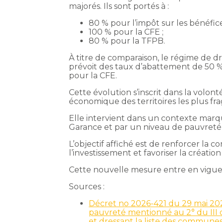
majorés. Ils sont portés à :
80 % pour l’impôt sur les bénéfice
100 % pour la CFE ;
80 % pour la TFPB.
À titre de comparaison, le régime de d
prévoit des taux d’abattement de 50 % 
pour la CFE.
Cette évolution s’inscrit dans la volon
économique des territoires les plus fragi
Elle intervient dans un contexte ma
Garance et par un niveau de pauvreté 
L’objectif affiché est de renforcer la c
l’investissement et favoriser la création
Cette nouvelle mesure entre en vigue
Sources :
Décret no 2026-421 du 29 mai 202
pauvreté mentionné au 2° du III d
et dressant la liste des communes