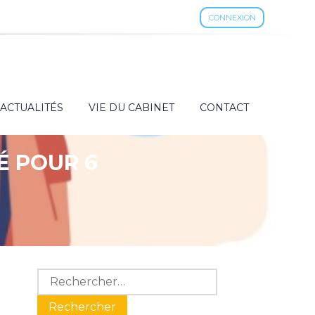
CONNEXION
ACTUALITÉS
VIE DU CABINET
CONTACT
É POUR 6
Blog
Rechercher :
sidebar