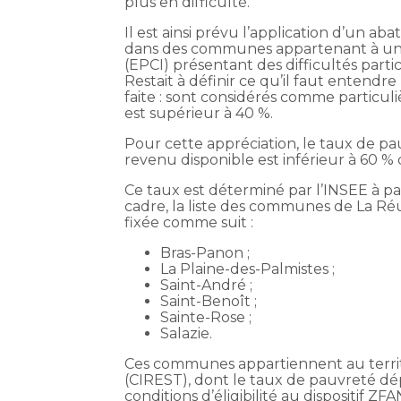
plus en difficulté.
Il est ainsi prévu l’application d’un a
dans des communes appartenant à un 
(EPCI) présentant des difficultés part
Restait à définir ce qu’il faut entendr
faite : sont considérés comme particul
est supérieur à 40 %.
Pour cette appréciation, le taux de pa
revenu disponible est inférieur à 60 %
Ce taux est déterminé par l’INSEE à pa
cadre, la liste des communes de La Ré
fixée comme suit :
Bras-Panon ;
La Plaine-des-Palmistes ;
Saint-André ;
Saint-Benoît ;
Sainte-Rose ;
Salazie.
Ces communes appartiennent au terr
(CIREST), dont le taux de pauvreté dépa
conditions d’éligibilité au dispositif Z