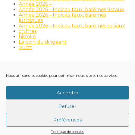
Année 2026 –
Année 2026 – Indices, taux, barèmes fiscaux
Année 2026 – Indices, taux, barèmes
juridiques
Année 2026 – Indices, taux, barèmes sociaux
chiffres
histoire
Le coin du dirigeant
quizz
Nous utilisons les cookies pour optimiser notre site et nos services.
Footer
LE CABINET
NOS MÉTIERS
NOS OUTILS
Principale
RECRUTEMENT
NOTRE ACTUALITÉ
Accepter
VIE DU CABINET
CONTACT
Refuser
Footer
PLAN DU SITE
MENTIONS LÉGALES
Préférences
CONCEPTION ET RÉALISATION
CLASSE 7
Politique de cookies