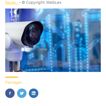
faute…
– © Copyright WebLex
Partager :
FaceBook
Twitter
LinkedIn