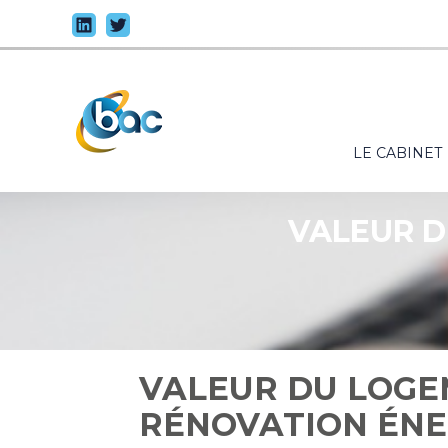
Principal
LE CABINET
Aller
au
contenu
VALEUR D
VALEUR DU LOGE
RÉNOVATION ÉNE