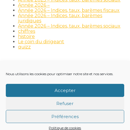
Année 2026 –
Année 2026 – Indices, taux, barèmes fiscaux
Année 2026 – Indices, taux, barèmes
juridiques
Année 2026 – Indices, taux, barèmes sociaux
chiffres
histoire
Le coin du dirigeant
quizz
Nous utilisons les cookies pour optimiser notre site et nos services.
Footer
LE CABINET
NOS MÉTIERS
NOS OUTILS
Principale
RECRUTEMENT
NOTRE ACTUALITÉ
Accepter
VIE DU CABINET
CONTACT
Refuser
Footer
PLAN DU SITE
MENTIONS LÉGALES
Préférences
CONCEPTION ET RÉALISATION
CLASSE 7
Politique de cookies