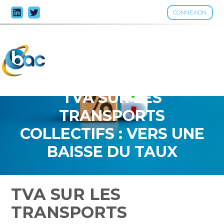
CONNEXION
Aller
au
contenu
TVA SUR LES
TRANSPORTS
COLLECTIFS : VERS UNE
BAISSE DU TAUX
APPLICABLE ?
TVA SUR LES
TRANSPORTS