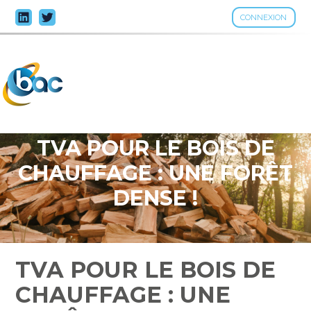
CONNEXION
Aller
au
contenu
TVA POUR LE BOIS DE
CHAUFFAGE : UNE FORÊT
DENSE !
TVA POUR LE BOIS DE
CHAUFFAGE : UNE