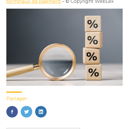
terminaux de paiement
– © Copyright WebLex
Partager :
FaceBook
Twitter
LinkedIn