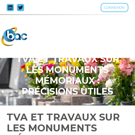
CONNEXION
Aller
au
contenu
TVA ET TRAVAUX SUR
LES MONUMENTS
MÉMORIAUX :
PRÉCISIONS UTILES
TVA ET TRAVAUX SUR
LES MONUMENTS