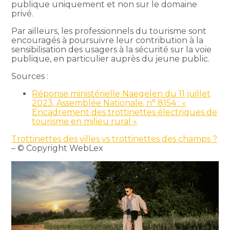
publique uniquement et non sur le domaine
privé.
Par ailleurs, les professionnels du tourisme sont
encouragés à poursuivre leur contribution à la
sensibilisation des usagers à la sécurité sur la voie
publique, en particulier auprès du jeune public.
Sources :
Réponse ministérielle Naegelen du 11 juillet
2023, Assemblée Nationale, n° 8154 : «
Encadrement des trottinettes électriques de
tourisme en milieu rural »
Trottinettes des villes vs trottinettes des champs ?
– © Copyright WebLex