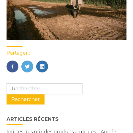
Partager :
FaceBook
Twitter
LinkedIn
Blog
Rechercher :
sidebar
ARTICLES RÉCENTS
Indices des prix des produits agricoles – Année