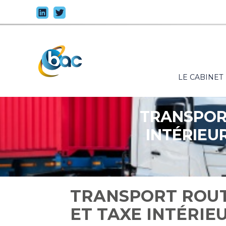
Principal
LE CABINET
Aller
au
contenu
TRANSPOR
INTÉRIEU
TRANSPORT ROUT
ET TAXE INTÉRI