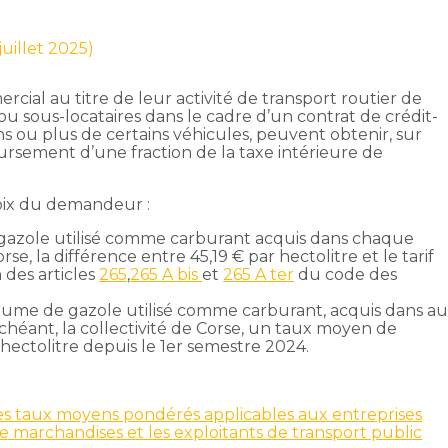
juillet 2025)
cial au titre de leur activité de transport routier de
 ou sous-locataires dans le cadre d’un contrat de crédit-
ns ou plus de certains véhicules, peuvent obtenir, sur
rsement d’une fraction de la taxe intérieure de
oix du demandeur :
 gazole utilisé comme carburant acquis dans chaque
rse, la différence entre 45,19 € par hectolitre et le tarif
 des articles
265
,
265 A bis
et
265 A ter
du code des
volume de gazole utilisé comme carburant, acquis dans a
échéant, la collectivité de Corse, un taux moyen de
hectolitre depuis le 1er semestre 2024.
les taux moyens pondérés applicables aux entreprises
e marchandises et les exploitants de transport public