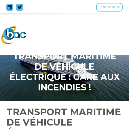
CONNEXION
Aller
au
contenu
TRANSPORT MARITIME
DE VÉHICULE
ÉLECTRIQUE : GARE AUX
INCENDIES !
TRANSPORT MARITIME
DE VÉHICULE