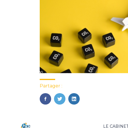
Partager :
FaceBook
Twitter
LinkedIn
Footer
LE CABINE