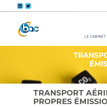
Principal
LE CABINET
Aller
au
contenu
TRANSPO
ÉMIS
TRANSPORT AÉRIE
PROPRES ÉMISSIO