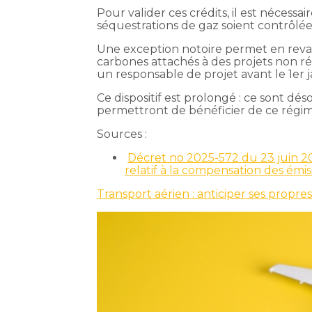
Pour valider ces crédits, il est nécessai
séquestrations de gaz soient contrôlées
Une exception notoire permet en reva
carbones attachés à des projets non réa
un responsable de projet avant le 1er j
Ce dispositif est prolongé : ce sont dés
permettront de bénéficier de ce régim
Sources :
Décret no 2025-572 du 23 juin 20
relatif à la compensation des émis
Transport aérien : anticiper ses propres