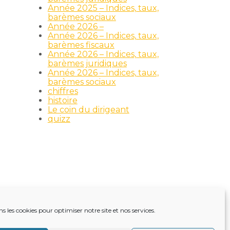
Année 2025 – Indices, taux,
barèmes sociaux
Année 2026 –
Année 2026 – Indices, taux,
barèmes fiscaux
Année 2026 – Indices, taux,
barèmes juridiques
Année 2026 – Indices, taux,
barèmes sociaux
chiffres
histoire
Le coin du dirigeant
quizz
ns les cookies pour optimiser notre site et nos services.
TRE ACTUALITÉ
VIE DU CABINET
CONTACT