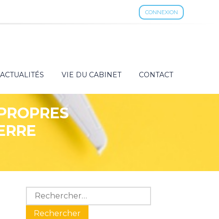
CONNEXION
ACTUALITÉS
VIE DU CABINET
CONTACT
 PROPRES
SERRE
Blog
Rechercher :
sidebar