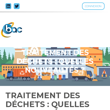
CONNEXION
Aller
au
contenu
TRAITEMENT DES
DÉCHETS : QUELLES
NOUVEAUTÉS ?
TRAITEMENT DES
DÉCHETS : QUELLES