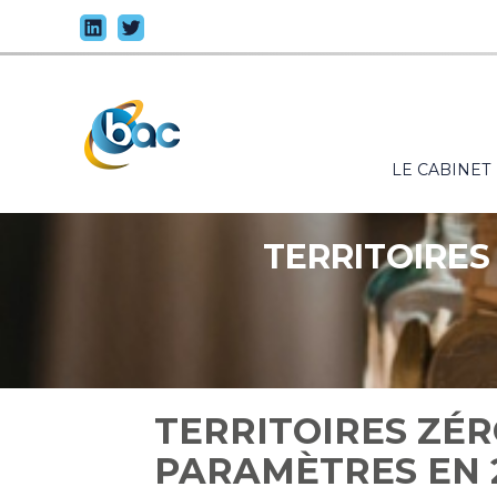
Principal
LE CABINET
Aller
au
contenu
TERRITOIRES
TERRITOIRES ZÉR
PARAMÈTRES EN 2