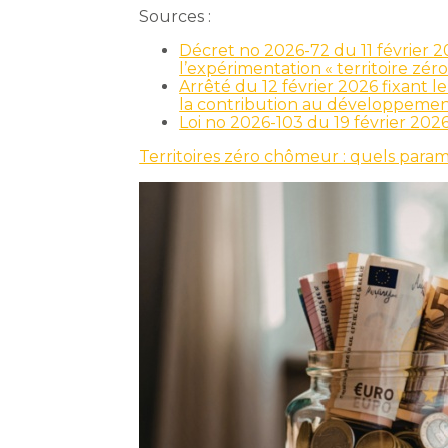
Sources :
Décret no 2026-72 du 11 février 
l’expérimentation « territoire z
Arrêté du 12 février 2026 fixant l
la contribution au développement
Loi no 2026-103 du 19 février 202
Territoires zéro chômeur : quels para