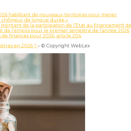
2026 habilitant de nouveaux territoires pour mener
éro chômeur de longue durée »
e montant de la participation de l’Etat au financement d
 de l’emploi pour le premier semestre de l’année 2026
6 de finances pour 2026, article 204
mètres en 2026 ?
– © Copyright WebLex