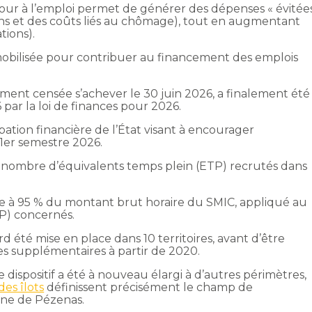
etour à l’emploi permet de générer des dépenses « évitée
ns et des coûts liés au chômage), tout en augmentant
tions).
mobilisée pour contribuer au financement des emplois
ment censée s’achever le 30 juin 2026, a finalement été
ar la loi de finances pour 2026.
pation financière de l’État visant à encourager
 1er semestre 2026.
u nombre d’équivalents temps plein (ETP) recrutés dans
xée à 95 % du montant brut horaire du SMIC, appliqué au
P) concernés.
d été mise en place dans 10 territoires, avant d’être
es supplémentaires à partir de 2020.
e dispositif a été à nouveau élargi à d’autres périmètres,
des îlots
définissent précisément le champ de
une de Pézenas.