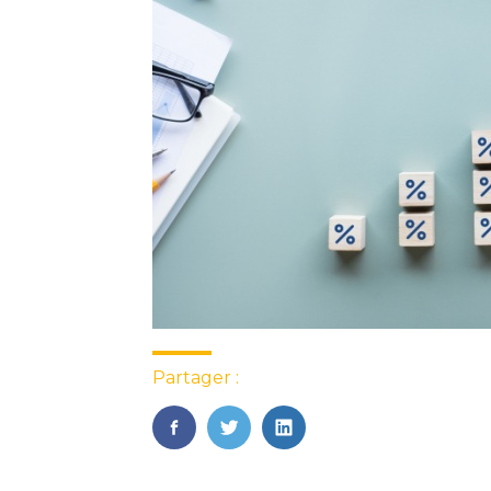
Partager :
FaceBook
Twitter
LinkedIn