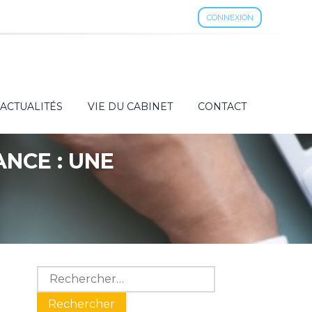
CONNEXION
ACTUALITÉS
VIE DU CABINET
CONTACT
NCE : UNE
Blog
Rechercher :
sidebar