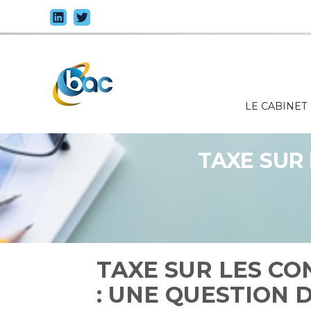
Principal
LE CABINET
Aller
au
contenu
TAXE SUR
TAXE SUR LES C
: UNE QUESTION D