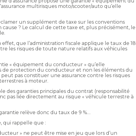
nie d’assurance propose une garantie « équipement du
assurance multirisques moto/scooter/auto qu’elle
t réclamer un supplément de taxe sur les conventions
 cause ? Le calcul de cette taxe et, plus précisément, le
le.
ffet, que l’administration fiscale applique le taux de 18
re les risques de toute nature relatifs aux véhicules
rantie « équipement du conducteur » qu’elle
ts de protection du conducteur et non les éléments du
 peut pas constituer une assurance contre les risques
 terrestres à moteur.
able des garanties principales du contrat (responsabilité
nc pas liée directement au risque « véhicule terrestre à
garantie relève donc du taux de 9 %…
, qui rappelle que :
ucteur » ne peut être mise en jeu que lors d’un