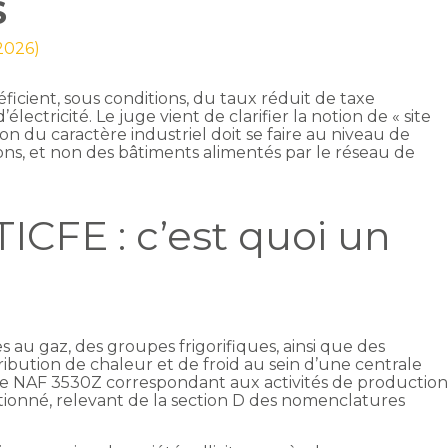
S
 2026)
éficient, sous conditions, du taux réduit de taxe
lectricité. Le juge vient de clarifier la notion de « site
ion du caractère industriel doit se faire au niveau de
tions, et non des bâtiments alimentés par le réseau de
TICFE : c’est quoi un
s au gaz, des groupes frigorifiques, ainsi que des
bution de chaleur et de froid au sein d’une centrale
de NAF 3530Z correspondant aux activités de productio
ditionné, relevant de la section D des nomenclatures