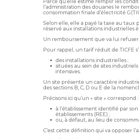
Parce qu’elle estime remplir les conditi
l’administration des douanes le rembo
consommation finale d’électricité G(TI
Selon elle, elle a payé la taxe au taux 
réservé aux installations industrielles é
Un remboursement que va lui refuser l
Pour rappel, un tarif réduit de TICFE s
des installations industrielles ;
situées au sein de sites industriel
intensives.
Un site présente un caractère industrie
des sections B, C, D ou E de la nomenc
Précisons ici qu’un « site » correspond :
à l’établissement identifié par so
établissements (REE) ;
ou, à défaut, au lieu de consommat
C’est cette définition qui va opposer l’a