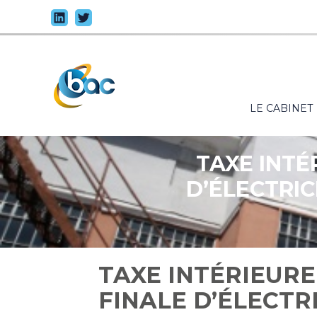
Principal
LE CABINET
Aller
au
contenu
TAXE INTÉ
D’ÉLECTRIC
TAXE INTÉRIEUR
FINALE D’ÉLECTRI