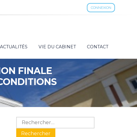
CONNEXION
ACTUALITÉS
VIE DU CABINET
CONTACT
ION FINALE
 CONDITIONS
Blog
Rechercher :
sidebar