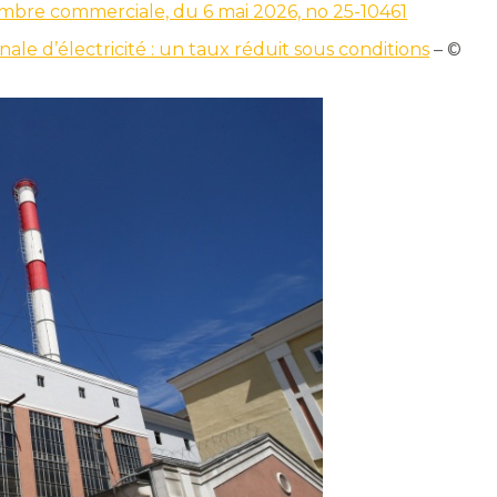
hambre commerciale, du 6 mai 2026, no 25-10461
ale d’électricité : un taux réduit sous conditions
– ©