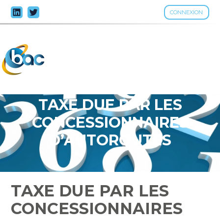
CONNEXION
Aller
au
contenu
TAXE DUE PAR LES
CONCESSIONNAIRES
D’AUTOROUTES
TAXE DUE PAR LES
CONCESSIONNAIRES