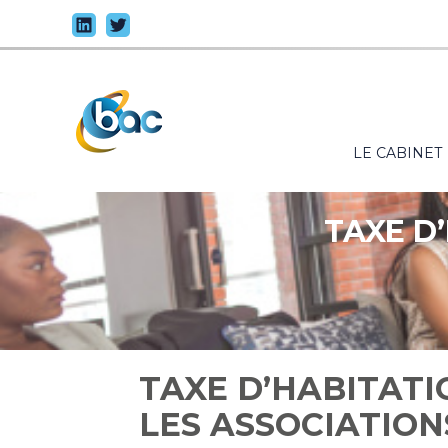
Principal
LE CABINET
Aller
au
contenu
TAXE D’
TAXE D’HABITATI
LES ASSOCIATION