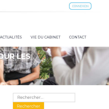
CONNEXION
ACTUALITÉS
VIE DU CABINET
CONTACT
POUR LES
Blog
Rechercher :
sidebar