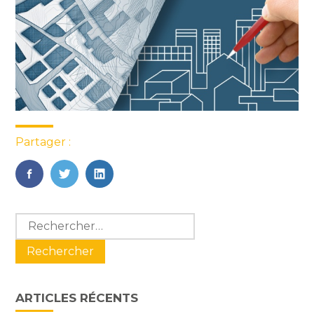
Partager :
FaceBook
Twitter
LinkedIn
Blog
Rechercher :
sidebar
ARTICLES RÉCENTS