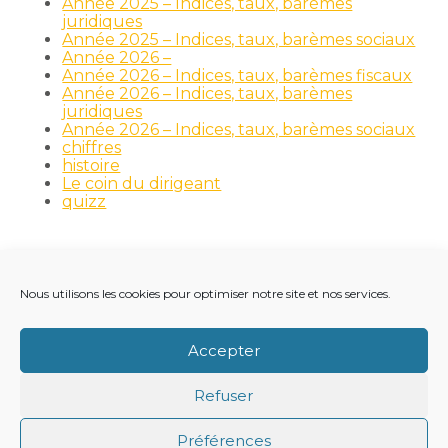
Année 2025 – Indices, taux, barèmes
juridiques
Année 2025 – Indices, taux, barèmes sociaux
Année 2026 –
Année 2026 – Indices, taux, barèmes fiscaux
Année 2026 – Indices, taux, barèmes
juridiques
Année 2026 – Indices, taux, barèmes sociaux
chiffres
histoire
Le coin du dirigeant
quizz
Nous utilisons les cookies pour optimiser notre site et nos services.
Footer
LE CABINET
NOS MÉTIERS
NOS OUTILS
Principale
RECRUTEMENT
NOTRE ACTUALITÉ
Accepter
VIE DU CABINET
CONTACT
Refuser
Footer
PLAN DU SITE
MENTIONS LÉGALES
Préférences