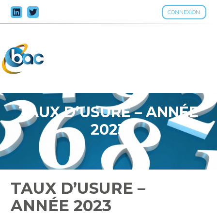
CONNEXION
Aller
au
contenu
TAUX D’USURE – ANNÉE
2023
TAUX D’USURE –
ANNÉE 2023