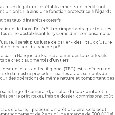
aximum légal que les établissements de crédit sont
t un prêt. Il a ainsi une fonction protectrice à l’égard :
des taux d’intérêts excessifs ;
pratique de taux d’intérêt trop importants, que tous les
tés et ne déstabilisent le système dans son ensemble.
sure, il serait plus juste de parler « des » taux d’usure
ent en fonction du type de prêt.
e par la Banque de France à partir des taux effectifs
ts de crédit augmentés d’un tiers.
 lorsque le taux effectif global (TEG) est supérieur de
urs du trimestre précédent par les établissements de
t pour des opérations de même nature et comportant des
sens large. Il comprend, en plus du taux d’intérêt à
és par le prêt (taxes, frais de dossier, commissions, coût
taux d’usure, il pratique un prêt usuraire. Cela peut
n emprisonnement de 2 ans, d’une amende de 300 000 €