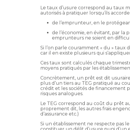
Le taux d’usure correspond au taux m
autorisés à pratiquer lorsqu’ils accorden
de l’emprunteur, en le protégeant 
de l’économie, en évitant, par la 
emprunteurs ne soient en difficul
Si l’on parle couramment « du » taux d’u
car il en existe plusieurs qui s’appliqu
Ces taux sont calculés chaque trimestr
moyens pratiqués par les établissemen
Concrètement, un prêt est dit usuraire
plus d’un tiers au TEG pratiqué au co
crédit et les sociétés de financemen
risques analogues.
Le TEG correspond au coût du prêt au 
proprement dit, les autres frais engendr
d’assurance etc.)
Si un établissement ne respecte pas le 
constituer un délit d’usure puni d’u