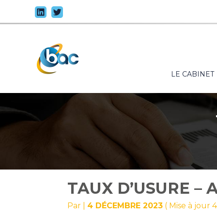
Principal
LE CABINET
Aller
au
contenu
TAUX D’USURE – 
Par
|
4 DÉCEMBRE 2023
( Mise à jour