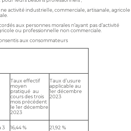
pour leurs besoins professionnels ;
 activité industrielle, commerciale, artisanale, agricole
ale.
cordés aux personnes morales n’ayant pas d’activité
agricole ou professionnelle non commerciale.
 consentis aux consommateurs
Taux effectif
Taux d’usure
moyen
applicable au
pratiqué au
1er décembre
cours des trois
2023
mois précédent
le 1er décembre
2023
à 3
16,44 %
21,92 %