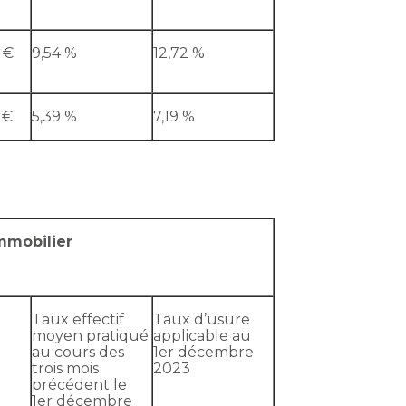
 €
9,54 %
12,72 %
 €
5,39 %
7,19 %
immobilier
Taux effectif
Taux d’usure
moyen pratiqué
applicable au
au cours des
1er décembre
trois mois
2023
précédent le
1er décembre