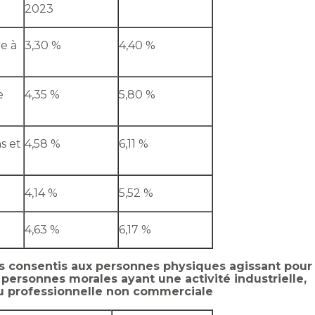
2023
re à
3,30 %
4,40 %
e
4,35 %
5,80 %
s et
4,58 %
6,11 %
4,14 %
5,52 %
4,63 %
6,17 %
ts consentis aux personnes physiques agissant pour
 personnes morales ayant une activité industrielle,
ou professionnelle non commerciale