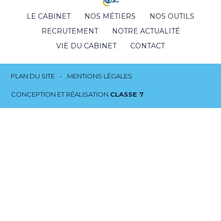
Footer
LE CABINET
NOS MÉTIERS
NOS OUTILS
Principale
RECRUTEMENT
NOTRE ACTUALITÉ
VIE DU CABINET
CONTACT
Footer
PLAN DU SITE
MENTIONS LÉGALES
CONCEPTION ET RÉALISATION
CLASSE 7