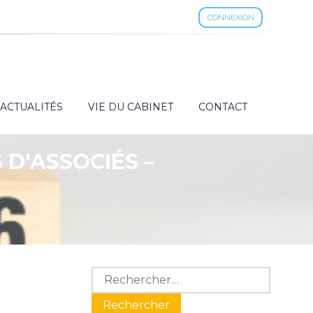
CONNEXION
ACTUALITÉS
VIE DU CABINET
CONTACT
D'ASSOCIÉS –
Blog
Rechercher :
sidebar