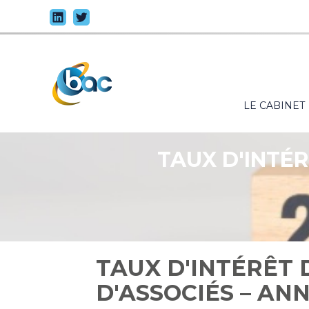
Principal
LE CABINET
Aller
au
contenu
TAUX D'INTÉ
TAUX D'INTÉRÊT
D'ASSOCIÉS – ANN