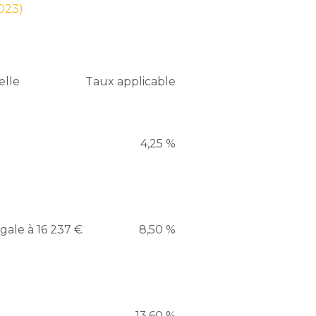
2023)
elle
Taux applicable
4,25 %
gale à 16 237 €
8,50 %
13,60 %