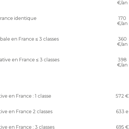
€/an
France identique
170
€/an
ale en France ≤ 3 classes
360
€/an
tive en France ≤ 3 classes
398
€/an
e en France : 1 classe
572 €
ve en France 2 classes
633 e
e en France : 3 classes
695 €