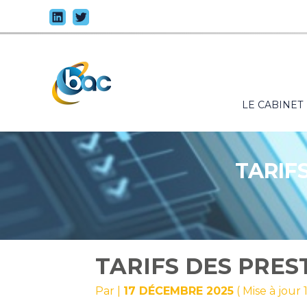
Principal
LE CABINET
Aller
au
contenu
TARIFS
TARIFS DES PREST
Par
|
17 DÉCEMBRE 2025
( Mise à jou