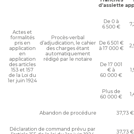
d’assiette
app
De 0 à
7
6 500 €
Actes et
formalités
Procès-verbal
pris en
d’adjudication, le cahier
De 6 501 €
2
application
des charges étant
à 17 000 €
en
automatiquement
application
rédigé par le notaire
des articles
De 17 001
153 et 157
€ à
1
de la Loi du
60 000 €
1er juin 1924
Plus de
1
60 000 €
Abandon de procédure
37,73 €
Déclaration de command prévu par
37,73 €