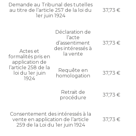
Demande au Tribunal des tutelles
au titre de l’article 257 de la loi du
37,73 €
1er juin 1924
Déclaration de
l’acte
d’assentiment
37,73 €
des intéressés à
Actes et
la vente
formalités pris en
application de
l’article 258 de la
Requête en
loi du 1er juin
37,73 €
homologation
1924
Retrait de
37,73 €
procédure
Consentement des intéressés à la
vente en application de l’article
37,73 €
259 de la Loi du 1er juin 1924