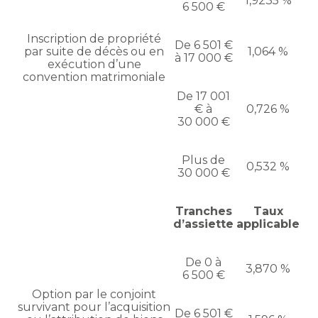
1,9235 %
6 500 €
Inscription de propriété
De 6 501 €
par suite de décès ou en
1,064 %
à 17 000 €
exécution d’une
convention matrimoniale
De 17 001
€ à
0,726 %
30 000 €
Plus de
0,532 %
30 000 €
Tranches
Taux
d’assiette
applicable
De 0 à
3,870 %
6 500 €
Option par le conjoint
survivant pour l’acquisition
De 6 501 €