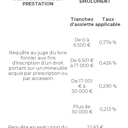
ÉMOLUMENT
PRESTATION
Tranches
Taux
d’assiette
applicable
De 0 à
0,774 %
6 500 €
Requête au juge du livre
foncier aux fins
De 6 501 €
d’inscription d’un droit
0,426 %
à 17 000 €
portant sur un immeuble
acquis par prescription ou
par accession
De 17 001
€ à
0,290 %
30 000 €
Plus de
0,213 %
30 000 €
Requête en exécution du
22,63 €