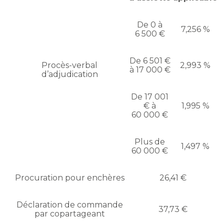
De 0 à
7,256 %
6 500 €
De 6 501 €
Procès-verbal
2,993 %
à 17 000 €
d’adjudication
De 17 001
€ à
1,995 %
60 000 €
Plus de
1,497 %
60 000 €
Procuration pour enchères
26,41 €
Déclaration de commande
37,73 €
par copartageant