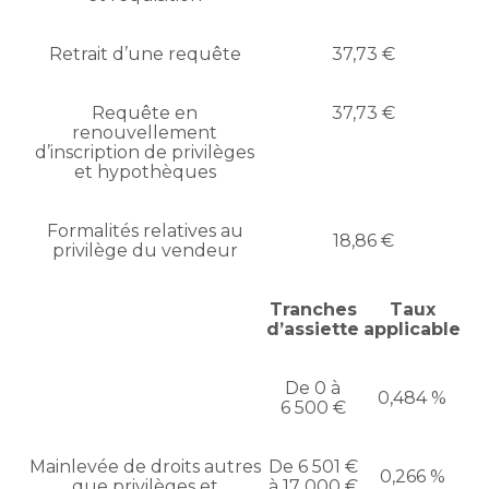
Retrait d’une requête
37,73 €
Requête en
37,73 €
renouvellement
d’inscription de privilèges
et hypothèques
Formalités relatives au
18,86 €
privilège du vendeur
Tranches
Taux
d’assiette
applicable
De 0 à
0,484 %
6 500 €
Mainlevée de droits autres
De 6 501 €
0,266 %
que privilèges et
à 17 000 €