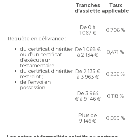
Tranches
Taux
d’assiette
applicable
De 0 à
0,706 %
1 067 €
Requête en délivrance :
du certificat d’héritier
De 1 068 €
0,471 %
ou d’un certificat
à 2 134 €
d’exécuteur
testamentaire ;
du certificat d’héritier
De 2 135 €
0,236 %
restreint ;
à 3 963 €
de l’envoi en
possession.
De 3 964
0,118 %
€ à 9 146 €
Plus de
0,059 %
9 146 €