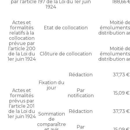
par l’article 197 de la Loi du 1er juin
188,66 
1924
Actes et
Moitié d
formalités
Etat de collocation
émoluments
relatifs à la
distribution 
collocation
prévue par
l’article 200
Moitié d
de la Loi du
Clôture de collocation
émoluments
1er juin 1924
distribution 
Rédaction
37,73 €
Fixation du
jour
Actes et
Par
15,09 €
formalités
notification
prévus par
l’article 201
de la Loi du
Rédaction
37,73 €
Sommation
1er juin 1924
de
comparaître
Par
et avis
15,09 €