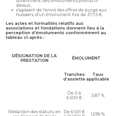
surenchère, des émoluments prévus ci-
dessus ;
s’agissant de l’envoi des offres de purge aux
huissiers, d’un émolument fixe de 37,73 €.
Les actes et formalités relatifs aux
associations et fondations donnent lieu à la
perception d’émoluments conformément au
tableau ci-après :
DÉSIGNATION DE LA
ÉMOLUMENT
PRESTATION
Tranches
Taux
d’assiette
applicable
De 0 à
3,87 %
6 500 €
Rédaction des statuts, en
De 6 501 €
1,596 %