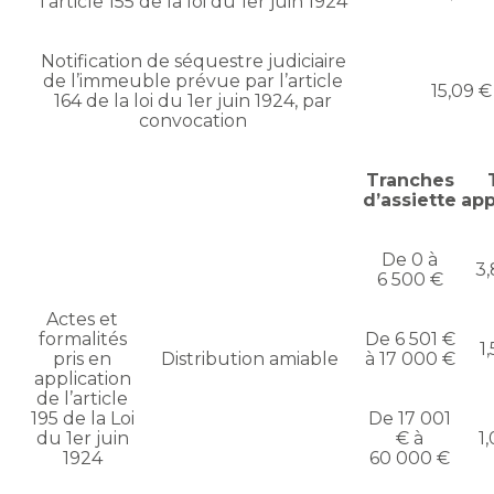
l’article 155 de la loi du 1er juin 1924
Notification de séquestre judiciaire
de l’immeuble prévue par l’article
15,09 €
164 de la loi du 1er juin 1924, par
convocation
Tranches
d’assiette
app
De 0 à
3
6 500 €
Actes et
formalités
De 6 501 €
1
pris en
Distribution amiable
à 17 000 €
application
de l’article
195 de la Loi
De 17 001
du 1er juin
€ à
1
1924
60 000 €