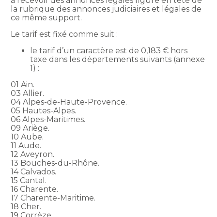
à recevoir des annonces légales figure en tête de
la rubrique des annonces judiciaires et légales de
ce même support.
Le tarif est fixé comme suit :
le tarif d’un caractère est de 0,183 € hors
taxe dans les départements suivants (annexe
1) :
01 Ain.
03 Allier.
04 Alpes-de-Haute-Provence.
05 Hautes-Alpes.
06 Alpes-Maritimes.
09 Ariège.
10 Aube.
11 Aude.
12 Aveyron.
13 Bouches-du-Rhône.
14 Calvados.
15 Cantal.
16 Charente.
17 Charente-Maritime.
18 Cher.
19 Corrèze.