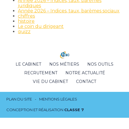
Année 2026 – Indices, taux, barèmes
juridiques
Année 2026 – Indices, taux, barèmes sociaux
chiffres
histoire
Le coin du dirigeant
quizz
Footer
LE CABINET
NOS MÉTIERS
NOS OUTILS
Principale
RECRUTEMENT
NOTRE ACTUALITÉ
VIE DU CABINET
CONTACT
Footer
PLAN DU SITE
MENTIONS LÉGALES
CONCEPTION ET RÉALISATION
CLASSE 7