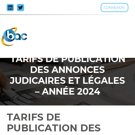
CONNEXION
Aller
au
contenu
TARIFS DE PUBLICATION
DES ANNONCES
JUDICAIRES ET LÉGALES
– ANNÉE 2024
TARIFS DE
PUBLICATION DES