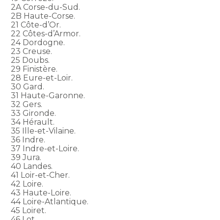
2A Corse-du-Sud.
2B Haute-Corse.
21 Côte-d’Or.
22 Côtes-d’Armor.
24 Dordogne.
23 Creuse.
25 Doubs.
29 Finistère.
28 Eure-et-Loir.
30 Gard.
31 Haute-Garonne.
32 Gers.
33 Gironde.
34 Hérault.
35 Ille-et-Vilaine.
36 Indre.
37 Indre-et-Loire.
39 Jura.
40 Landes.
41 Loir-et-Cher.
42 Loire.
43 Haute-Loire.
44 Loire-Atlantique.
45 Loiret.
46 Lot.