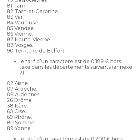
79 Deux-Sèvres.
81 Tarn.
82 Tarn-et-Garonne.
83 Var.
84 Vaucluse.
85 Vendée.
86 Vienne.
87 Haute-Vienne.
88 Vosges.
90 Territoire de Belfort.
le tarif d’un caractère est de 0,189 € hors
taxe dans les départements suivants (annexe
2) :
02 Aisne.
07 Ardèche.
08 Ardennes.
26 Drôme.
38 Isère.
60 Oise.
69 Rhône.
80 Somme.
89 Yonne.
le tarif d’un caractère est de 0,200 € hors