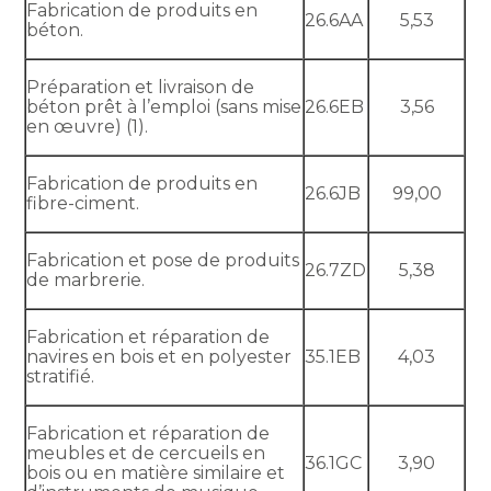
Fabrication de produits en
26.6AA
5,53
béton.
Préparation et livraison de
béton prêt à l’emploi (sans mise
26.6EB
3,56
en œuvre) (1).
Fabrication de produits en
26.6JB
99,00
fibre-ciment.
Fabrication et pose de produits
26.7ZD
5,38
de marbrerie.
Fabrication et réparation de
navires en bois et en polyester
35.1EB
4,03
stratifié.
Fabrication et réparation de
meubles et de cercueils en
36.1GC
3,90
bois ou en matière similaire et