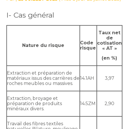
I- Cas général
Taux net
de
Code
cotisation
Nature du risque
risque
« AT »
(en %)
Extraction et préparation de
matériaux issus des carrières de
14.1AH
3,97
roches meubles ou massives.
Extraction, broyage et
préparation de produits
14.5ZM
2,90
minéraux divers.
Travail des fibres textiles
naturelles (filature, moulinage