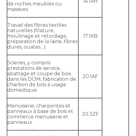
14.1AH
de roches meubles ou
massives.
Travail des fibres textiles
naturelles (filature,
moulinage et retordage,
17.1KB
préparation de la laine, fibres
dures, ouates…).
Scieries, y compris
prestations de service,
abattage et coupe de bois
20.1AF
dans les DOM, fabrication de
charbon de bois à usage
domestique.
Menuiserie, charpentes et
panneaux à base de bois et
20.3ZF
commerce menuiserie et
panneaux.