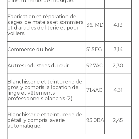
d’instruments de musique.
Fabrication et réparation de
sièges, de matelas et sommiers
36.1MD
4,13
et d’articles de literie et pour
voiliers.
Commerce du bois.
51.5EG
3,14
Autres industries du cuir.
52.7AC
2,30
Blanchisserie et teinturerie de
gros, y compris la location de
71.4AC
4,31
linge et vêtements
professionnels blanchis (2).
Blanchisserie et teinturerie de
détail, y compris laverie
93.0BA
2,45
automatique.