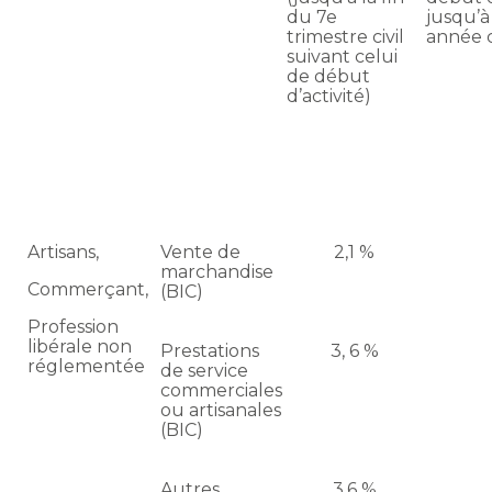
du 7e
jusqu’à 
trimestre civil
année ci
suivant celui
de début
d’activité)
Artisans,
Vente de
2,1 %
marchandise
Commerçant,
(BIC)
Profession
libérale non
Prestations
3, 6 %
réglementée
de service
commerciales
ou artisanales
(BIC)
Autres
3,6 %