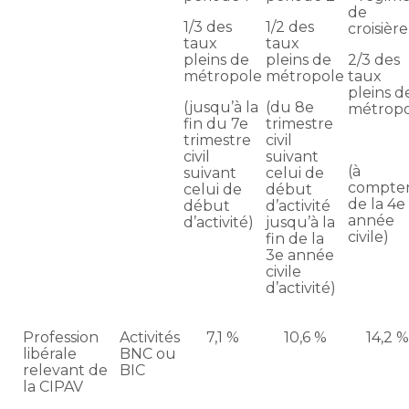
de
1/3 des
1/2 des
croisière
taux
taux
pleins de
pleins de
2/3 des
métropole
métropole
taux
pleins d
(jusqu’à la
(du 8e
métrop
fin du 7e
trimestre
trimestre
civil
civil
suivant
(à
suivant
celui de
compte
celui de
début
de la 4e
début
d’activité
année
d’activité)
jusqu’à la
civile)
fin de la
3e année
civile
d’activité)
Profession
Activités
7,1 %
10,6 %
14,2 %
libérale
BNC ou
relevant de
BIC
la CIPAV