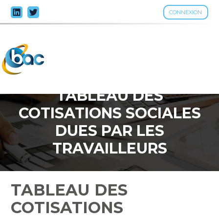
CONNEXION
Aller
au
contenu
TABLEAU DES
COTISATIONS SOCIALES
DUES PAR LES
TRAVAILLEURS
INDÉPENDANTS NON-
AGRICOLES D’OUTRE-
TABLEAU DES
MER – ANNÉE 2023
COTISATIONS