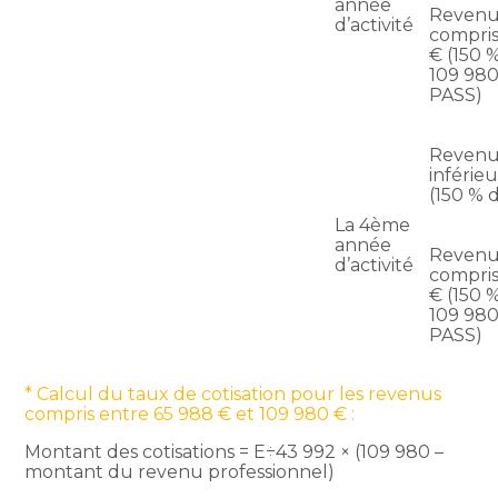
année
Revenu
d’activité
compris
€ (150 
109 980
PASS)
Revenu
inférie
(150 % 
La 4ème
année
Revenu
d’activité
compris
€ (150 
109 980
PASS)
* Calcul du taux de cotisation pour les revenus
compris entre 65 988 € et 109 980 € :
Montant des cotisations = E÷43 992 × (109 980 –
montant du revenu professionnel)