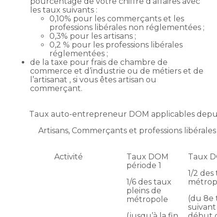
pourcentage de votre chiffre d’affaires avec
les taux suivants :
0,10% pour les commerçants et les
professions libérales non réglementées ;
0,3% pour les artisans ;
0,2 % pour les professions libérales
réglementées ;
de la taxe pour frais de chambre de
commerce et d’industrie ou de métiers et de
l’artisanat , si vous êtes artisan ou
commerçant.
Taux auto-entrepreneur DOM applicables depuis
Artisans, Commerçants et professions libéral
Activité
Taux DOM
Taux D
période 1
1/2 des
1/6 des taux
métrop
pleins de
(du 8e 
métropole
suivant
(jusqu’à la fin
début d