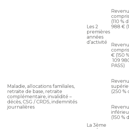
Revenu
compris
(110 % 
Les 2
988 € (
premières
années
d’activité
Revenu
compris
€ (150 
109 98
PASS)
Revenu
Maladie, allocations familiales,
supérie
retraite de base, retraite
(250 % 
complémentaire, invalidité –
décès, CSG / CRDS, indemnités
journalières
Revenu
inférie
(150 % 
La 3ème