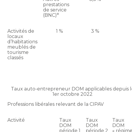
prestations
de service
(BNC)°
Activités de
1 %
3 %
locaux
d’habitations
meublés de
tourisme
classés
Taux auto-entrepreneur DOM applicables depuis l
1er octobre 2022
Professions libérales relevant de la CIPAV
Activité
Taux
Taux
Taux
DOM
DOM
DOM
période 1
période 2
« régim