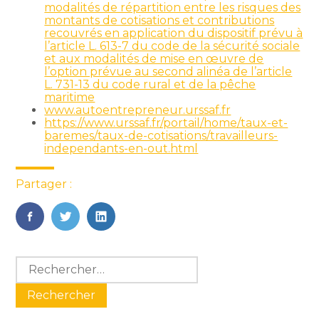
modalités de répartition entre les risques des
montants de cotisations et contributions
recouvrés en application du dispositif prévu à
l’article L. 613-7 du code de la sécurité sociale
et aux modalités de mise en œuvre de
l’option prévue au second alinéa de l’article
L. 731-13 du code rural et de la pêche
maritime
www.autoentrepreneur.urssaf.fr
https://www.urssaf.fr/portail/home/taux-et-
baremes/taux-de-cotisations/travailleurs-
independants-en-out.html
Partager :
FaceBook
Twitter
LinkedIn
Blog
Rechercher :
sidebar