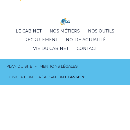
Footer
LE CABINET
NOS MÉTIERS
NOS OUTILS
Principale
RECRUTEMENT
NOTRE ACTUALITÉ
VIE DU CABINET
CONTACT
Footer
PLAN DU SITE
MENTIONS LÉGALES
CONCEPTION ET RÉALISATION
CLASSE 7