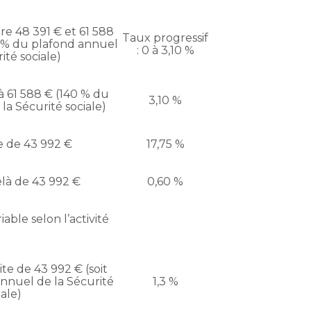
e 48 391 € et 61 588
Taux progressif
0 % du plafond annuel
: 0 à 3,10 %
ité sociale)
 61 588 € (140 % du
3,10 %
la Sécurité sociale)
te de 43 992 €
17,75 %
là de 43 992 €
0,60 %
iable selon l’activité
te de 43 992 € (soit
annuel de la Sécurité
1,3 %
iale)