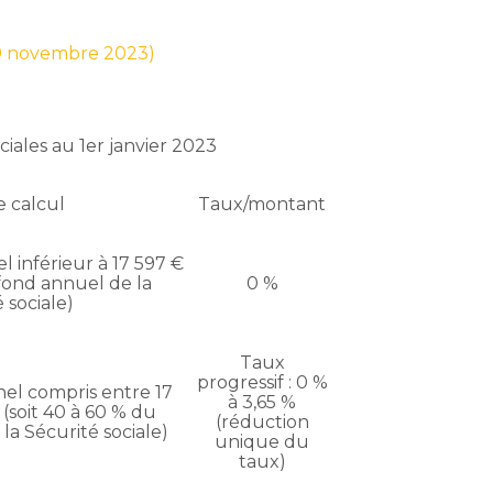
 9 novembre 2023)
ciales au 1er janvier 2023
e calcul
Taux/montant
 inférieur à 17 597 €
afond annuel de la
0 %
 sociale)
Taux
progressif : 0 %
el compris entre 17
à 3,65 %
 (soit 40 à 60 % du
(réduction
la Sécurité sociale)
unique du
taux)