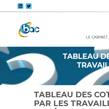
Principal
LE CABINET
Aller
au
contenu
TABLEAU DE
TRAVAIL
TABLEAU DES COT
PAR LES TRAVAIL