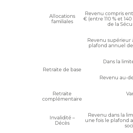
Revenu compris entr
Allocations
€ (entre 110 % et 14
familiales
de la Sécur
Revenu supérieur à
plafond annuel de 
Dans la limi
Retraite de base
Revenu au-de
Retraite
Var
complémentaire
Revenu dans la limi
Invalidité –
une fois le plafond 
Décès
soc