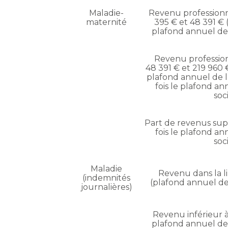
Maladie-
Revenu professionn
maternité
395 € et 48 391 € (
plafond annuel de 
Revenu professio
48 391 € et 219 960 €
plafond annuel de la
fois le plafond an
soc
Part de revenus supé
fois le plafond an
soc
Maladie
Revenu dans la l
(indemnités
(plafond annuel de 
journalières)
Revenu inférieur à
plafond annuel de 