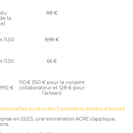
 du
88 €
de la
le)
x 11,50
898 €
x 11,50
66 €
110 € (150 € pour le conjoint
 992 €
collaborateur et 128 € pour
l’artisan)
rovisionnelles au titre des 2 premières années d’activité
eprise en 2023, une exonération ACRE s’applique,
ons.