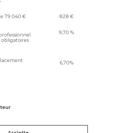
€
de 79 040 €
828 €
9,70 %
rofessionnel
s obligatoires
placement
6,70%
ateur
Assiette