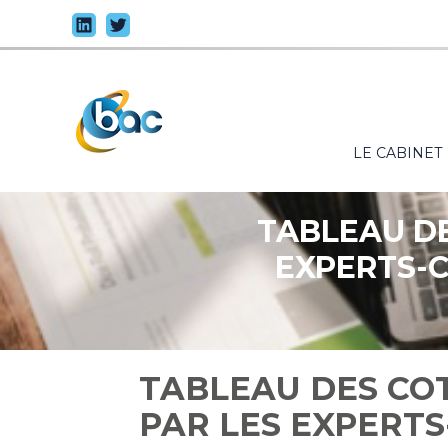
Principal
LE CABINET
Aller
au
contenu
TABLEAU DE
EXPERTS-
TABLEAU DES COT
PAR LES EXPERT