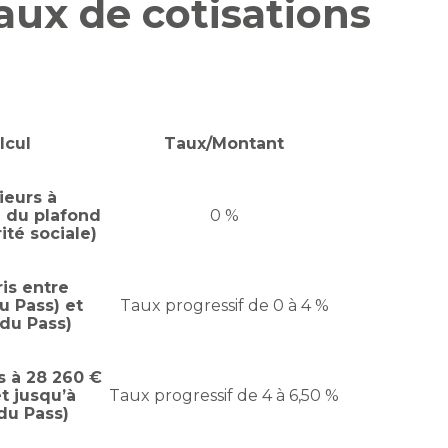
 taux de cotisations
lcul
Taux/Montant
ieurs à
% du plafond
0 %
ité sociale)
is entre
u Pass) et
Taux progressif de 0 à 4 %
du Pass)
s à 28 260 €
t jusqu’à
Taux progressif de 4 à 6,50 %
 du Pass)