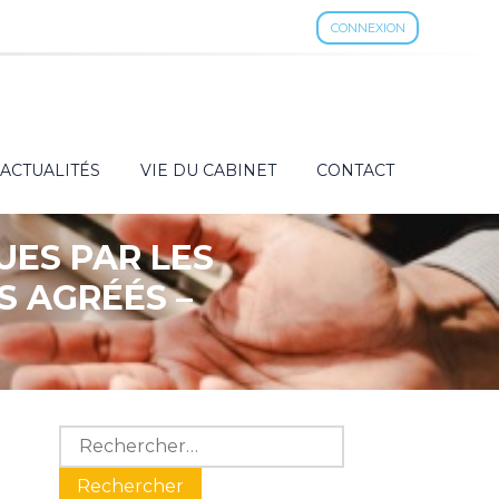
CONNEXION
ACTUALITÉS
VIE DU CABINET
CONTACT
UES PAR LES
 AGRÉÉS –
Blog
Rechercher :
sidebar