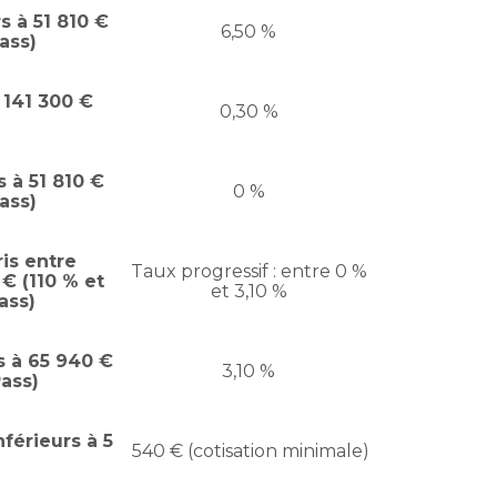
 à 51 810 €
6,50 %
ass)
e 141 300 €
0,30 %
 à 51 810 €
0 %
ass)
is entre
Taux progressif : entre 0 %
 € (110 % et
et 3,10 %
ass)
s à 65 940 €
3,10 %
ass)
férieurs à 5
540 € (cotisation minimale)