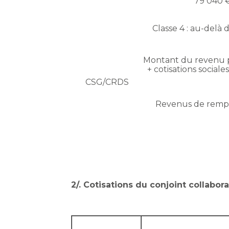
79 040 
Classe 4 : au-delà 
Montant du revenu p
+ cotisations sociale
CSG/CRDS
Revenus de rem
2/. Cotisations du conjoint collabor