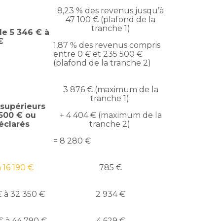
8,23 % des revenus jusqu’à
47 100 € (plafond de la
tranche 1)
e 5 346 € à
 €
1,87 % des revenus compris
entre 0 € et 235 500 €
(plafond de la tranche 2)
3 876 € (maximum de la
tranche 1)
supérieurs
 500 € ou
+ 4 404 € (maximum de la
éclarés
tranche 2)
= 8 280 €
à 16 190 €
785 €
 € à 32 350 €
2 934 €
 € à 44 790 €
4 629 €